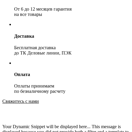
От 6 до 12 месяцев гарантия
на все товары
Доставка
Бесплатная доставка
до ТК Деловые линии, ПЭК
Оплата
Оплаты принимаем
по безналичному расчету
Свяжитесь с нами
Your Dynamic Snippet will be displayed here... This message is
displayed because you did not provide both a filter and a template to