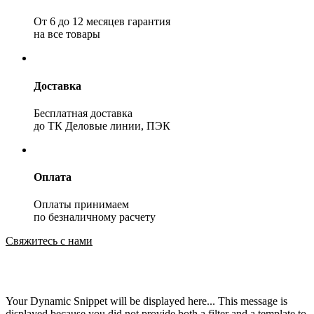
От 6 до 12 месяцев гарантия
на все товары
Доставка
Бесплатная доставка
до ТК Деловые линии, ПЭК
Оплата
Оплаты принимаем
по безналичному расчету
Свяжитесь с нами
Your Dynamic Snippet will be displayed here... This message is
displayed because you did not provide both a filter and a template to