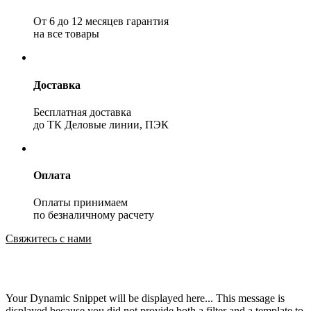
От 6 до 12 месяцев гарантия
на все товары
Доставка
Бесплатная доставка
до ТК Деловые линии, ПЭК
Оплата
Оплаты принимаем
по безналичному расчету
Свяжитесь с нами
Your Dynamic Snippet will be displayed here... This message is
displayed because you did not provide both a filter and a template to