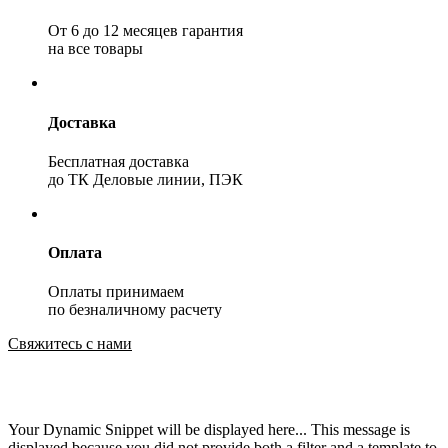
От 6 до 12 месяцев гарантия
на все товары
Доставка
Бесплатная доставка
до ТК Деловые линии, ПЭК
Оплата
Оплаты принимаем
по безналичному расчету
Свяжитесь с нами
Your Dynamic Snippet will be displayed here... This message is
displayed because you did not provide both a filter and a template to