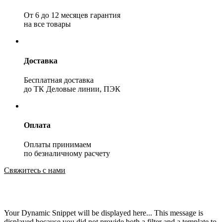
От 6 до 12 месяцев гарантия
на все товары
Доставка
Бесплатная доставка
до ТК Деловые линии, ПЭК
Оплата
Оплаты принимаем
по безналичному расчету
Свяжитесь с нами
Your Dynamic Snippet will be displayed here... This message is
displayed because you did not provide both a filter and a template to