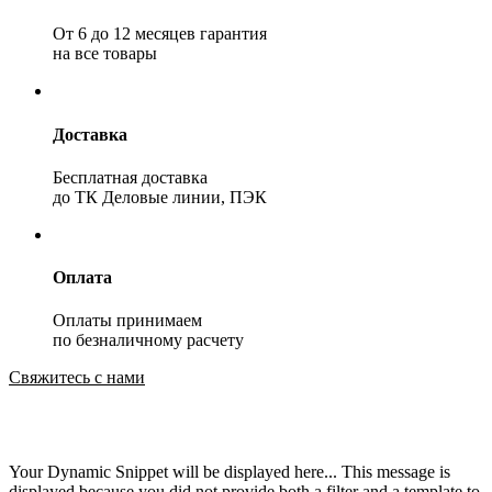
От 6 до 12 месяцев гарантия
на все товары
Доставка
Бесплатная доставка
до ТК Деловые линии, ПЭК
Оплата
Оплаты принимаем
по безналичному расчету
Свяжитесь с нами
Your Dynamic Snippet will be displayed here... This message is
displayed because you did not provide both a filter and a template to