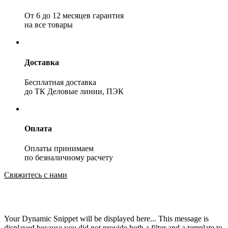
От 6 до 12 месяцев гарантия
на все товары
Доставка
Бесплатная доставка
до ТК Деловые линии, ПЭК
Оплата
Оплаты принимаем
по безналичному расчету
Свяжитесь с нами
Your Dynamic Snippet will be displayed here... This message is
displayed because you did not provide both a filter and a template to