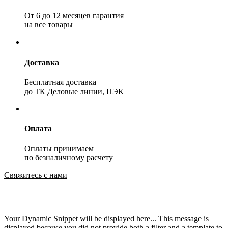
От 6 до 12 месяцев гарантия
на все товары
Доставка
Бесплатная доставка
до ТК Деловые линии, ПЭК
Оплата
Оплаты принимаем
по безналичному расчету
Свяжитесь с нами
Your Dynamic Snippet will be displayed here... This message is
displayed because you did not provide both a filter and a template to