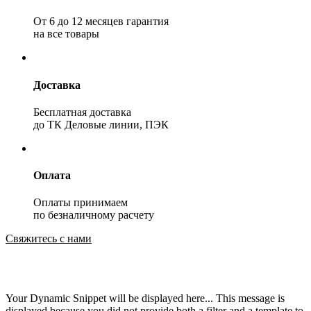
От 6 до 12 месяцев гарантия
на все товары
Доставка
Бесплатная доставка
до ТК Деловые линии, ПЭК
Оплата
Оплаты принимаем
по безналичному расчету
Свяжитесь с нами
Your Dynamic Snippet will be displayed here... This message is
displayed because you did not provide both a filter and a template to