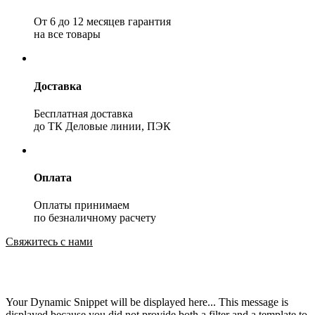
От 6 до 12 месяцев гарантия
на все товары
Доставка
Бесплатная доставка
до ТК Деловые линии, ПЭК
Оплата
Оплаты принимаем
по безналичному расчету
Свяжитесь с нами
Your Dynamic Snippet will be displayed here... This message is
displayed because you did not provide both a filter and a template to