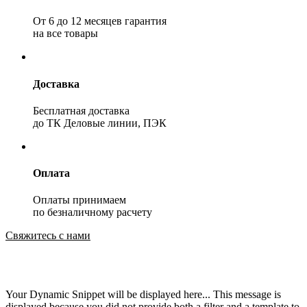
От 6 до 12 месяцев гарантия
на все товары
Доставка
Бесплатная доставка
до ТК Деловые линии, ПЭК
Оплата
Оплаты принимаем
по безналичному расчету
Свяжитесь с нами
Your Dynamic Snippet will be displayed here... This message is
displayed because you did not provide both a filter and a template to