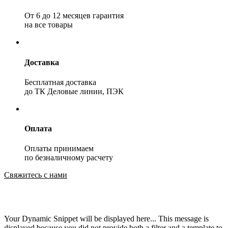
От 6 до 12 месяцев гарантия
на все товары
Доставка
Бесплатная доставка
до ТК Деловые линии, ПЭК
Оплата
Оплаты принимаем
по безналичному расчету
Свяжитесь с нами
Your Dynamic Snippet will be displayed here... This message is
displayed because you did not provide both a filter and a template to