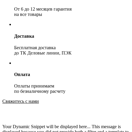
От 6 до 12 месяцев гарантия
на все товары
Доставка
Бесплатная доставка
до ТК Деловые линии, ПЭК
Оплата
Оплаты принимаем
по безналичному расчету
Свяжитесь с нами
Your Dynamic Snippet will be displayed here... This message is
displayed because you did not provide both a filter and a template to