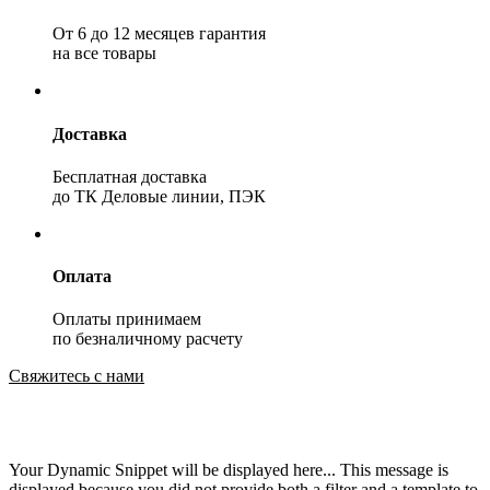
От 6 до 12 месяцев гарантия
на все товары
Доставка
Бесплатная доставка
до ТК Деловые линии, ПЭК
Оплата
Оплаты принимаем
по безналичному расчету
Свяжитесь с нами
Your Dynamic Snippet will be displayed here... This message is
displayed because you did not provide both a filter and a template to