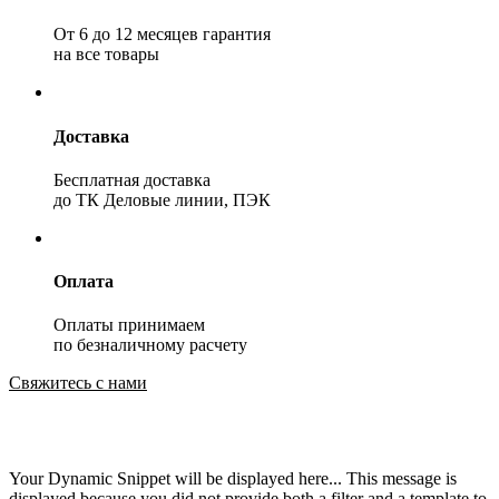
От 6 до 12 месяцев гарантия
на все товары
Доставка
Бесплатная доставка
до ТК Деловые линии, ПЭК
Оплата
Оплаты принимаем
по безналичному расчету
Свяжитесь с нами
Your Dynamic Snippet will be displayed here... This message is
displayed because you did not provide both a filter and a template to