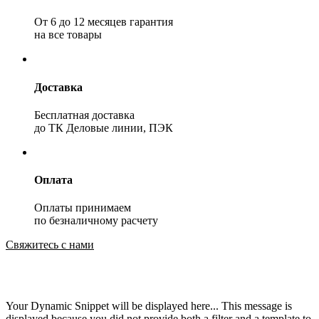
От 6 до 12 месяцев гарантия
на все товары
Доставка
Бесплатная доставка
до ТК Деловые линии, ПЭК
Оплата
Оплаты принимаем
по безналичному расчету
Свяжитесь с нами
Your Dynamic Snippet will be displayed here... This message is
displayed because you did not provide both a filter and a template to