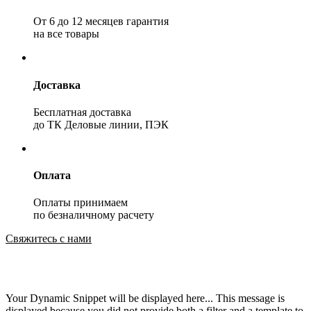
От 6 до 12 месяцев гарантия
на все товары
Доставка
Бесплатная доставка
до ТК Деловые линии, ПЭК
Оплата
Оплаты принимаем
по безналичному расчету
Свяжитесь с нами
Your Dynamic Snippet will be displayed here... This message is
displayed because you did not provide both a filter and a template to