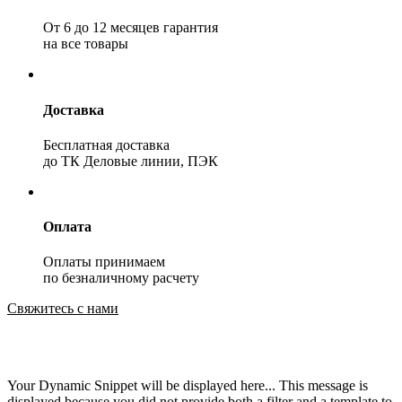
От 6 до 12 месяцев гарантия
на все товары
Доставка
Бесплатная доставка
до ТК Деловые линии, ПЭК
Оплата
Оплаты принимаем
по безналичному расчету
Свяжитесь с нами
Your Dynamic Snippet will be displayed here... This message is
displayed because you did not provide both a filter and a template to