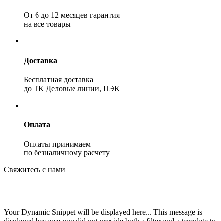
От 6 до 12 месяцев гарантия
на все товары
Доставка
Бесплатная доставка
до ТК Деловые линии, ПЭК
Оплата
Оплаты принимаем
по безналичному расчету
Свяжитесь с нами
Your Dynamic Snippet will be displayed here... This message is
displayed because you did not provide both a filter and a template to