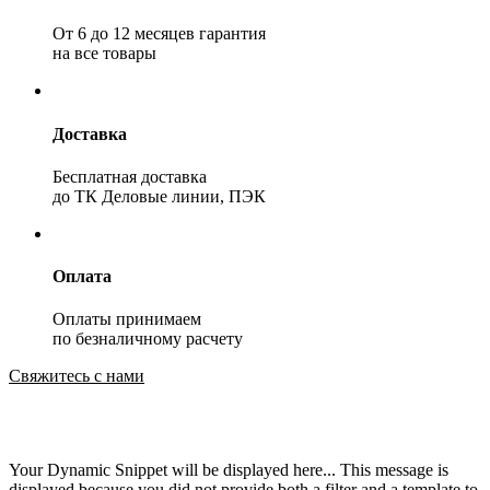
От 6 до 12 месяцев гарантия
на все товары
Доставка
Бесплатная доставка
до ТК Деловые линии, ПЭК
Оплата
Оплаты принимаем
по безналичному расчету
Свяжитесь с нами
Your Dynamic Snippet will be displayed here... This message is
displayed because you did not provide both a filter and a template to