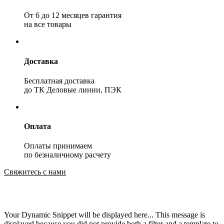
От 6 до 12 месяцев гарантия
на все товары
Доставка
Бесплатная доставка
до ТК Деловые линии, ПЭК
Оплата
Оплаты принимаем
по безналичному расчету
Свяжитесь с нами
Your Dynamic Snippet will be displayed here... This message is
displayed because you did not provide both a filter and a template to