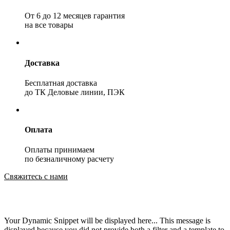
От 6 до 12 месяцев гарантия
на все товары
Доставка
Бесплатная доставка
до ТК Деловые линии, ПЭК
Оплата
Оплаты принимаем
по безналичному расчету
Свяжитесь с нами
Your Dynamic Snippet will be displayed here... This message is
displayed because you did not provide both a filter and a template to