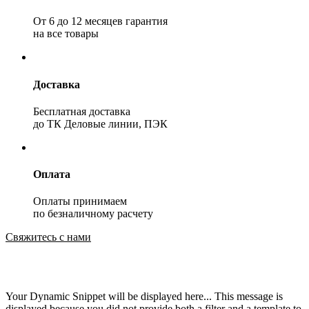
От 6 до 12 месяцев гарантия
на все товары
Доставка
Бесплатная доставка
до ТК Деловые линии, ПЭК
Оплата
Оплаты принимаем
по безналичному расчету
Свяжитесь с нами
Your Dynamic Snippet will be displayed here... This message is
displayed because you did not provide both a filter and a template to