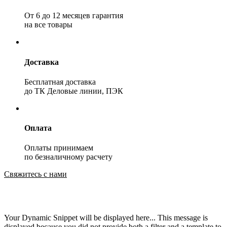
От 6 до 12 месяцев гарантия
на все товары
Доставка
Бесплатная доставка
до ТК Деловые линии, ПЭК
Оплата
Оплаты принимаем
по безналичному расчету
Свяжитесь с нами
Your Dynamic Snippet will be displayed here... This message is
displayed because you did not provide both a filter and a template to