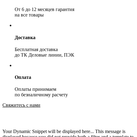
От 6 до 12 месяцев гарантия
на все товары
Доставка
Бесплатная доставка
до ТК Деловые линии, ПЭК
Оплата
Оплаты принимаем
по безналичному расчету
Свяжитесь с нами
Your Dynamic Snippet will be displayed here... This message is
displayed because you did not provide both a filter and a template to