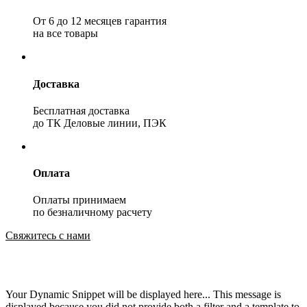
От 6 до 12 месяцев гарантия
на все товары
Доставка
Бесплатная доставка
до ТК Деловые линии, ПЭК
Оплата
Оплаты принимаем
по безналичному расчету
Свяжитесь с нами
Your Dynamic Snippet will be displayed here... This message is
displayed because you did not provide both a filter and a template to