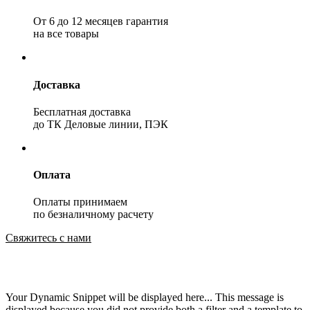
От 6 до 12 месяцев гарантия
на все товары
Доставка
Бесплатная доставка
до ТК Деловые линии, ПЭК
Оплата
Оплаты принимаем
по безналичному расчету
Свяжитесь с нами
Your Dynamic Snippet will be displayed here... This message is
displayed because you did not provide both a filter and a template to