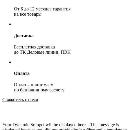
От 6 до 12 месяцев гарантия
на все товары
Доставка
Бесплатная доставка
до ТК Деловые линии, ПЭК
Оплата
Оплаты принимаем
по безналичному расчету
Свяжитесь с нами
Your Dynamic Snippet will be displayed here... This message is
displayed because you did not provide both a filter and a template to