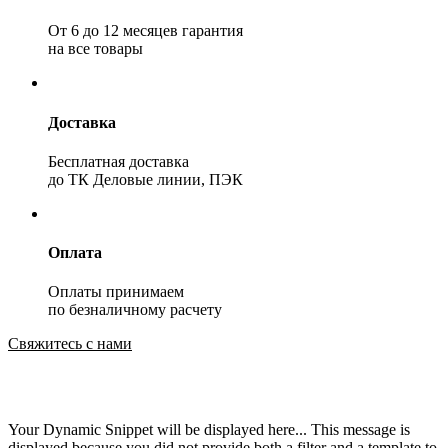
От 6 до 12 месяцев гарантия
на все товары
Доставка
Бесплатная доставка
до ТК Деловые линии, ПЭК
Оплата
Оплаты принимаем
по безналичному расчету
Свяжитесь с нами
Your Dynamic Snippet will be displayed here... This message is
displayed because you did not provide both a filter and a template to