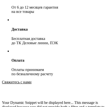
От 6 до 12 месяцев гарантия
на все товары
Доставка
Бесплатная доставка
до ТК Деловые линии, ПЭК
Оплата
Оплаты принимаем
по безналичному расчету
Свяжитесь с нами
Your Dynamic Snippet will be displayed here... This message is
displayed because you did not provide both a filter and a template to