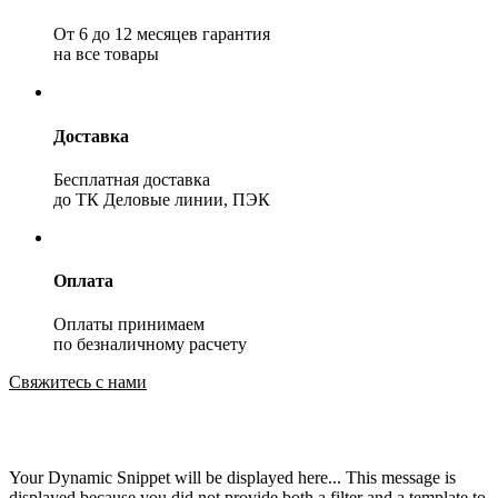
От 6 до 12 месяцев гарантия
на все товары
Доставка
Бесплатная доставка
до ТК Деловые линии, ПЭК
Оплата
Оплаты принимаем
по безналичному расчету
Свяжитесь с нами
Your Dynamic Snippet will be displayed here... This message is
displayed because you did not provide both a filter and a template to