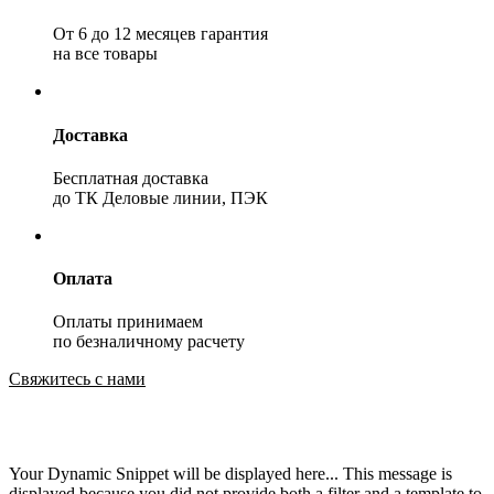
От 6 до 12 месяцев гарантия
на все товары
Доставка
Бесплатная доставка
до ТК Деловые линии, ПЭК
Оплата
Оплаты принимаем
по безналичному расчету
Свяжитесь с нами
Your Dynamic Snippet will be displayed here... This message is
displayed because you did not provide both a filter and a template to