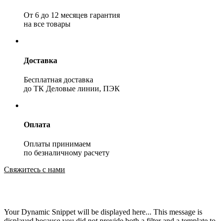
От 6 до 12 месяцев гарантия
на все товары
Доставка
Бесплатная доставка
до ТК Деловые линии, ПЭК
Оплата
Оплаты принимаем
по безналичному расчету
Свяжитесь с нами
Your Dynamic Snippet will be displayed here... This message is
displayed because you did not provide both a filter and a template to