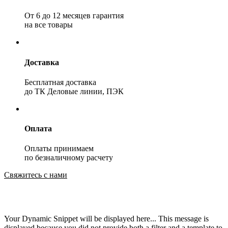
От 6 до 12 месяцев гарантия
на все товары
Доставка
Бесплатная доставка
до ТК Деловые линии, ПЭК
Оплата
Оплаты принимаем
по безналичному расчету
Свяжитесь с нами
Your Dynamic Snippet will be displayed here... This message is
displayed because you did not provide both a filter and a template to