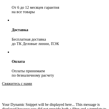
От 6 до 12 месяцев гарантия
на все товары
Доставка
Бесплатная доставка
до ТК Деловые линии, ПЭК
Оплата
Оплаты принимаем
по безналичному расчету
Свяжитесь с нами
Your Dynamic Snippet will be displayed here... This message is
displayed because you did not provide both a filter and a template to