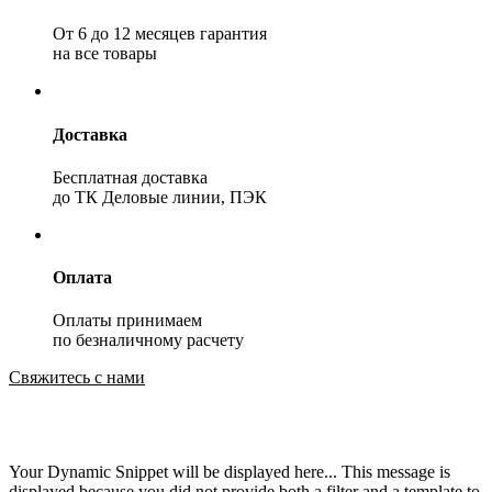
От 6 до 12 месяцев гарантия
на все товары
Доставка
Бесплатная доставка
до ТК Деловые линии, ПЭК
Оплата
Оплаты принимаем
по безналичному расчету
Свяжитесь с нами
Your Dynamic Snippet will be displayed here... This message is
displayed because you did not provide both a filter and a template to