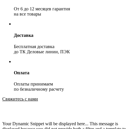
От 6 до 12 месяцев гарантия
на все товары
Доставка
Бесплатная доставка
до ТК Деловые линии, ПЭК
Оплата
Оплаты принимаем
по безналичному расчету
Свяжитесь с нами
Your Dynamic Snippet will be displayed here... This message is
displayed because you did not provide both a filter and a template to