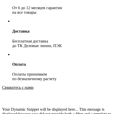
От 6 до 12 месяцев гарантия
на все товары
Доставка
Бесплатная доставка
до ТК Деловые линии, ПЭК
Оплата
Оплаты принимаем
по безналичному расчету
Свяжитесь с нами
Your Dynamic Snippet will be displayed here... This message is
displayed because you did not provide both a filter and a template to