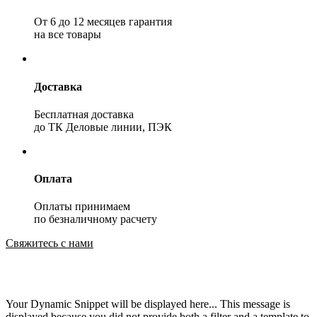
От 6 до 12 месяцев гарантия
на все товары
Доставка
Бесплатная доставка
до ТК Деловые линии, ПЭК
Оплата
Оплаты принимаем
по безналичному расчету
Свяжитесь с нами
Your Dynamic Snippet will be displayed here... This message is
displayed because you did not provide both a filter and a template to