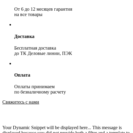
От 6 до 12 месяцев гарантия
на все товары
Доставка
Бесплатная доставка
до ТК Деловые линии, ПЭК
Оплата
Оплаты принимаем
по безналичному расчету
Свяжитесь с нами
Your Dynamic Snippet will be displayed here... This message is
displayed because you did not provide both a filter and a template to