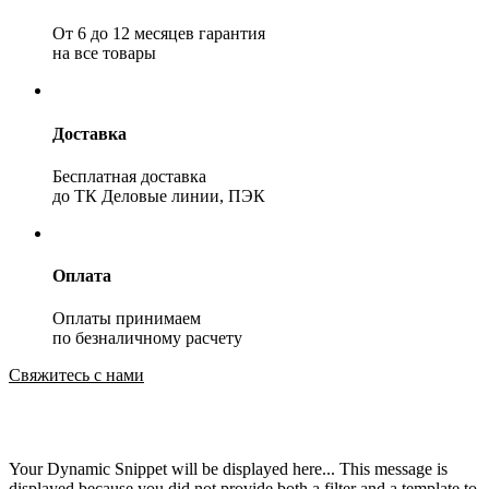
От 6 до 12 месяцев гарантия
на все товары
Доставка
Бесплатная доставка
до ТК Деловые линии, ПЭК
Оплата
Оплаты принимаем
по безналичному расчету
Свяжитесь с нами
Your Dynamic Snippet will be displayed here... This message is
displayed because you did not provide both a filter and a template to