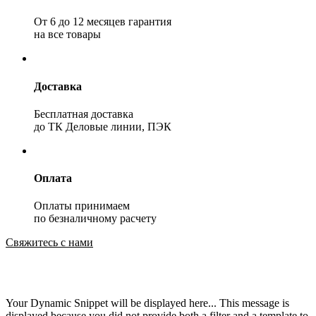
От 6 до 12 месяцев гарантия
на все товары
Доставка
Бесплатная доставка
до ТК Деловые линии, ПЭК
Оплата
Оплаты принимаем
по безналичному расчету
Свяжитесь с нами
Your Dynamic Snippet will be displayed here... This message is
displayed because you did not provide both a filter and a template to