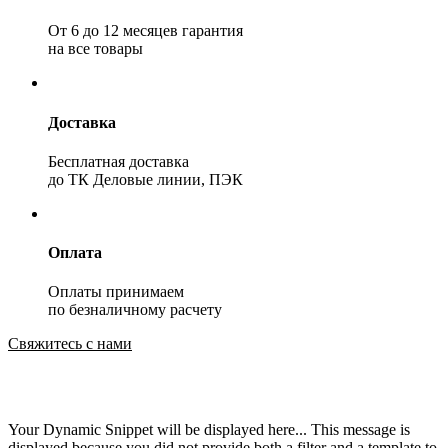
От 6 до 12 месяцев гарантия
на все товары
Доставка
Бесплатная доставка
до ТК Деловые линии, ПЭК
Оплата
Оплаты принимаем
по безналичному расчету
Свяжитесь с нами
Your Dynamic Snippet will be displayed here... This message is
displayed because you did not provide both a filter and a template to