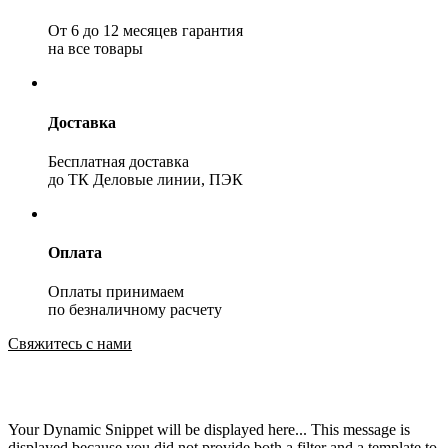
От 6 до 12 месяцев гарантия
на все товары
Доставка
Бесплатная доставка
до ТК Деловые линии, ПЭК
Оплата
Оплаты принимаем
по безналичному расчету
Свяжитесь с нами
Your Dynamic Snippet will be displayed here... This message is
displayed because you did not provide both a filter and a template to