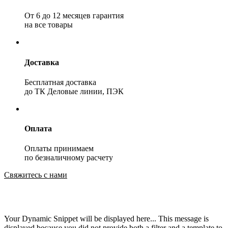
От 6 до 12 месяцев гарантия
на все товары
Доставка
Бесплатная доставка
до ТК Деловые линии, ПЭК
Оплата
Оплаты принимаем
по безналичному расчету
Свяжитесь с нами
Your Dynamic Snippet will be displayed here... This message is
displayed because you did not provide both a filter and a template to