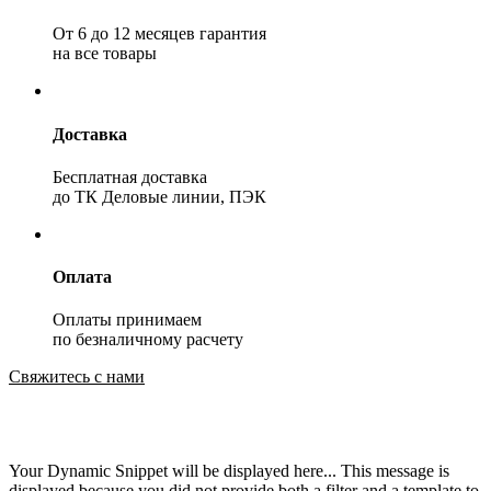
От 6 до 12 месяцев гарантия
на все товары
Доставка
Бесплатная доставка
до ТК Деловые линии, ПЭК
Оплата
Оплаты принимаем
по безналичному расчету
Свяжитесь с нами
Your Dynamic Snippet will be displayed here... This message is
displayed because you did not provide both a filter and a template to