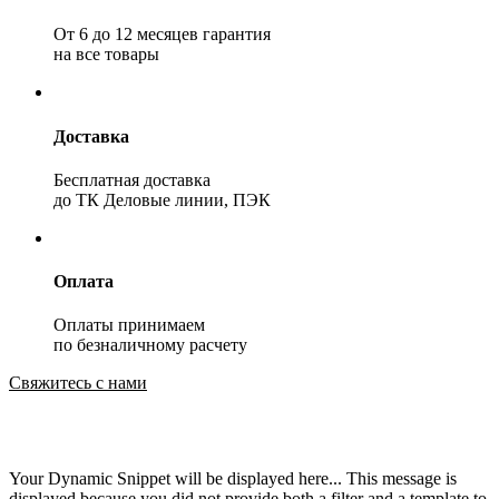
От 6 до 12 месяцев гарантия
на все товары
Доставка
Бесплатная доставка
до ТК Деловые линии, ПЭК
Оплата
Оплаты принимаем
по безналичному расчету
Свяжитесь с нами
Your Dynamic Snippet will be displayed here... This message is
displayed because you did not provide both a filter and a template to