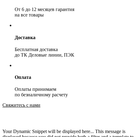
От 6 до 12 месяцев гарантия
на все товары
Доставка
Бесплатная доставка
до ТК Деловые линии, ПЭК
Оплата
Оплаты принимаем
по безналичному расчету
Свяжитесь с нами
Your Dynamic Snippet will be displayed here... This message is
displayed because you did not provide both a filter and a template to