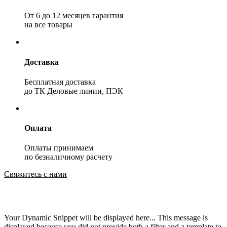
От 6 до 12 месяцев гарантия
на все товары
Доставка
Бесплатная доставка
до ТК Деловые линии, ПЭК
Оплата
Оплаты принимаем
по безналичному расчету
Свяжитесь с нами
Your Dynamic Snippet will be displayed here... This message is
displayed because you did not provide both a filter and a template to