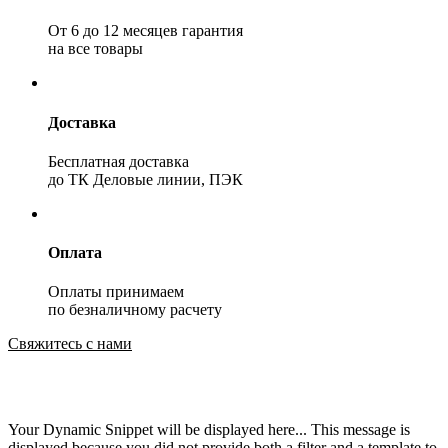
От 6 до 12 месяцев гарантия
на все товары
Доставка
Бесплатная доставка
до ТК Деловые линии, ПЭК
Оплата
Оплаты принимаем
по безналичному расчету
Свяжитесь с нами
Your Dynamic Snippet will be displayed here... This message is
displayed because you did not provide both a filter and a template to